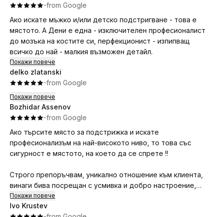
·
·
from Google
Ако искате мъжко и/или детско подстригване - това е
мястото. А Дени е една - изключителен професионалист
до мозъка на костите си, перфекционист - изпипващ
всичко до най - малкия възможен детайл.
Покажи повече
delko zlatanski
·
·
from Google
Покажи повече
Bozhidar Assenov
·
·
from Google
Ако търсите място за подстрижка и искате
професионализъм на най-високото ниво, то това със
сигурност е мястото, на което да се спрете !!
Строго препоръчвам, уникално отношение към клиента,
винаги бива посрещан с усмивка и добро настроение,
дамата абслютно винаги си върши работата безупречно.
Покажи повече
Ivo Krustev
·
·
from Google