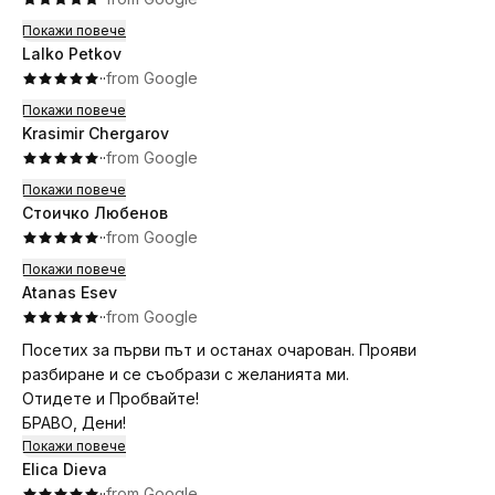
Едното качество, което ме грабна, беше факта, че Дени
също така има голямо разнообразие от високоласни
Покажи повече
продукти за грижа за коса, които тотално преобразиха
Lalko Petkov
визията ми!
·
·
from Google
Покажи повече
Krasimir Chergarov
·
·
from Google
Покажи повече
Стоичко Любенов
·
·
from Google
Покажи повече
Atanas Esev
·
·
from Google
Посетих за първи път и останах очарован. Прояви
разбиране и се съобрази с желанията ми.
Отидете и Пробвайте!
БРАВО, Дени!
Покажи повече
Elica Dieva
·
·
from Google