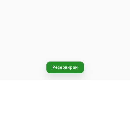
Резервирай
Let's grow together
Get more customers 24/7 with your free
branded Booking Page.