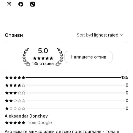
,
Highest rated
Sort
Отзиви
Sort by
:
Highest rated
5.0
Напишете отзив
135 отзиви
135
0
0
0
0
Aleksandar Donchev
·
·
from Google
Ако искате мъжко и/или детско подстригване - това е