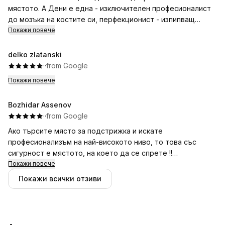
мястото. А Дени е една - изключителен професионалист
до мозъка на костите си, перфекционист - изпипващ
всичко до най - малкия възможен детайл.
Покажи повече
delko zlatanski
·
·
from Google
Покажи повече
Bozhidar Assenov
·
·
from Google
Ако търсите място за подстрижка и искате
професионализъм на най-високото ниво, то това със
сигурност е мястото, на което да се спрете !!
Покажи повече
Строго препоръчвам, уникално отношение към клиента,
Покажи всички отзиви
винаги бива посрещан с усмивка и добро настроение,
дамата абслютно винаги си върши работата безупречно.
Едното качество, което ме грабна, беше факта, че Дени