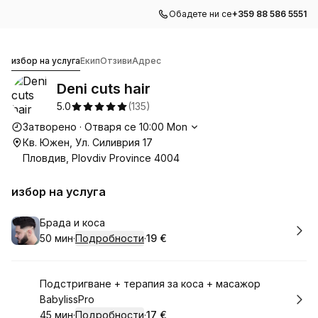
Обадете ни се
+359 88 586 5551
Deni cuts hair
избор на услуга
Екип
Отзиви
Адрес
Deni cuts hair
5.0
(
135
)
Работно време
Затворено
·
Отваря се
10:00
Mon
Кв. Южен, Ул. Силиврия 17
Пловдив, Plovdiv Province 4004
избор на услуга
Резервирай
Брада и коса
50 мин
·
Подробности
·
19 €
.
Продължителност
.
Цена
:
:
Резервирай
Подстригване + терапия за коса + масажор
BabylissPro
45 мин
·
Подробности
·
17 €