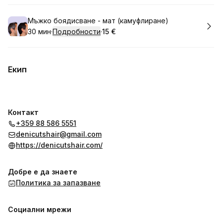
Резервирай
Мъжко боядисване - мат (камуфлиране)
30 мин
·
Подробности
·
15 €
.
Продължителност
.
Цена
:
:
Екип
Контакт
+359 88 586 5551
denicutshair@gmail.com
https://denicutshair.com/
Добре е да знаете
Политика за запазване
Социални мрежи