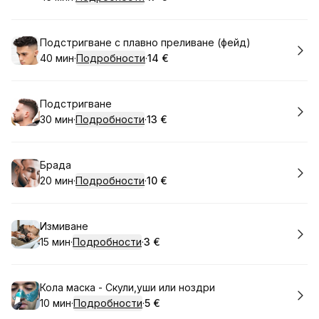
.
Продължителност
.
Цена
:
:
Резервирай
Подстригване с плавно преливане (фейд)
40 мин
·
Подробности
·
14 €
.
Продължителност
.
:
Цена
:
Резервирай
Подстригване
30 мин
·
Подробности
·
13 €
.
Продължителност
.
Цена
:
:
Резервирай
Брада
20 мин
·
Подробности
·
10 €
.
Продължителност
.
Цена
:
:
Резервирай
Измиване
15 мин
·
Подробности
·
3 €
.
Продължителност
.
Цена
:
:
Резервирай
Кола маска - Скули,уши или ноздри
10 мин
·
Подробности
·
5 €
.
Продължителност
.
Цена
:
: